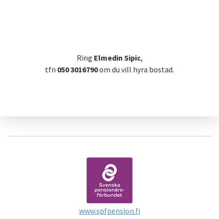
Ring
Elmedin Sipic
,
tfn
050 3016790
om du vill hyra bostad.
www.spfpension.fi